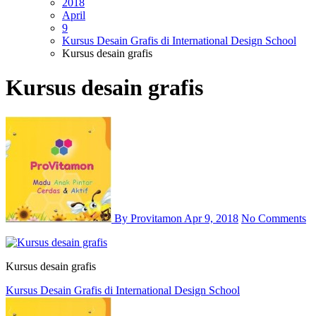
2018
April
9
Kursus Desain Grafis di International Design School
Kursus desain grafis
Kursus desain grafis
By Provitamon
Apr 9, 2018
No Comments
Kursus desain grafis
Post
Kursus Desain Grafis di International Design School
navigation