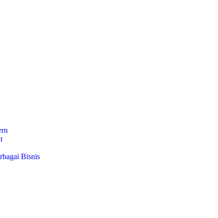
ern
at
bagai Bisnis