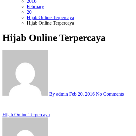
2016
February
20
Hijab Online Terpercaya
Hijab Online Terpercaya
Hijab Online Terpercaya
By admin
Feb 20, 2016
No Comments
Post
Hijab Online Terpercaya
navigation