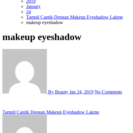
2019
January
24
Tampil Cantik Dengan Makeup Eyeshadow Lakme
makeup eyeshadow
makeup eyeshadow
By Beauty
Jan 24, 2019
No Comments
Post
Tampil Cantik Dengan Makeup Eyeshadow Lakme
navigation