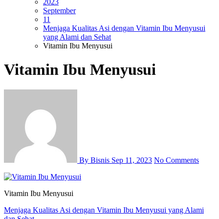
2023
September
11
Menjaga Kualitas Asi dengan Vitamin Ibu Menyusui
yang Alami dan Sehat
Vitamin Ibu Menyusui
Vitamin Ibu Menyusui
By Bisnis
Sep 11, 2023
No Comments
Vitamin Ibu Menyusui
Post
Menjaga Kualitas Asi dengan Vitamin Ibu Menyusui yang Alami
dan Sehat