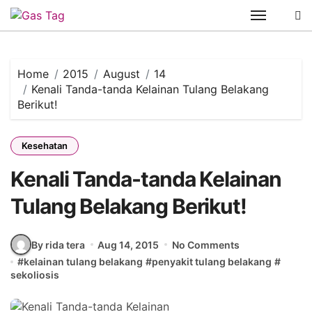
Skip
to
content
Home
2015
August
14
Kenali Tanda-tanda Kelainan Tulang Belakang
Berikut!
Kesehatan
Kenali Tanda-tanda Kelainan
Tulang Belakang Berikut!
By rida tera
Aug 14, 2015
No Comments
#
kelainan tulang belakang
#
penyakit tulang belakang
#
sekoliosis