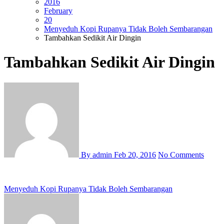
2016
February
20
Menyeduh Kopi Rupanya Tidak Boleh Sembarangan
Tambahkan Sedikit Air Dingin
Tambahkan Sedikit Air Dingin
By admin
Feb 20, 2016
No Comments
Post
Menyeduh Kopi Rupanya Tidak Boleh Sembarangan
navigation