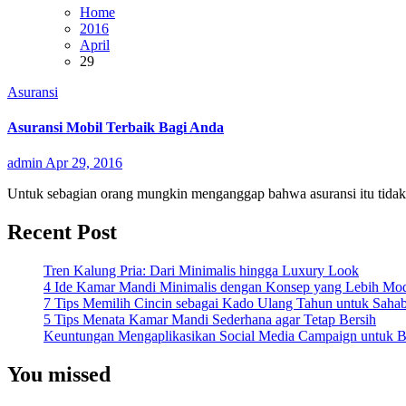
Home
2016
April
29
Asuransi
Asuransi Mobil Terbaik Bagi Anda
admin
Apr 29, 2016
Untuk sebagian orang mungkin menganggap bahwa asuransi itu tidak
Recent Post
Tren Kalung Pria: Dari Minimalis hingga Luxury Look
4 Ide Kamar Mandi Minimalis dengan Konsep yang Lebih Mo
7 Tips Memilih Cincin sebagai Kado Ulang Tahun untuk Saha
5 Tips Menata Kamar Mandi Sederhana agar Tetap Bersih
Keuntungan Mengaplikasikan Social Media Campaign untuk Be
You missed