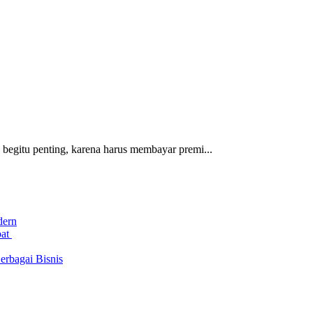
 begitu penting, karena harus membayar premi...
dern
bat
rbagai Bisnis