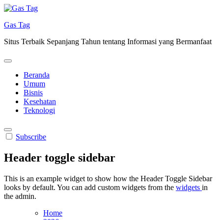
Skip
to
Gas Tag
content
Situs Terbaik Sepanjang Tahun tentang Informasi yang Bermanfaat
Beranda
Umum
Bisnis
Kesehatan
Teknologi
Subscribe
Header toggle sidebar
This is an example widget to show how the Header Toggle Sidebar
looks by default. You can add custom widgets from the
widgets
in
the admin.
Home