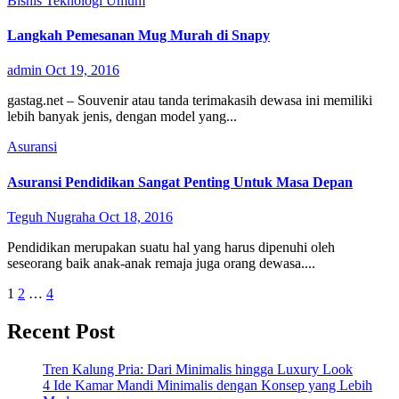
Bisnis
Teknologi
Umum
Langkah Pemesanan Mug Murah di Snapy
admin
Oct 19, 2016
gastag.net – Souvenir atau tanda terimakasih dewasa ini memiliki
lebih banyak jenis, dengan model yang...
Asuransi
Asuransi Pendidikan Sangat Penting Untuk Masa Depan
Teguh Nugraha
Oct 18, 2016
Pendidikan merupakan suatu hal yang harus dipenuhi oleh
seseorang baik anak-anak remaja juga orang dewasa....
Posts
1
2
…
4
pagination
Recent Post
Tren Kalung Pria: Dari Minimalis hingga Luxury Look
4 Ide Kamar Mandi Minimalis dengan Konsep yang Lebih