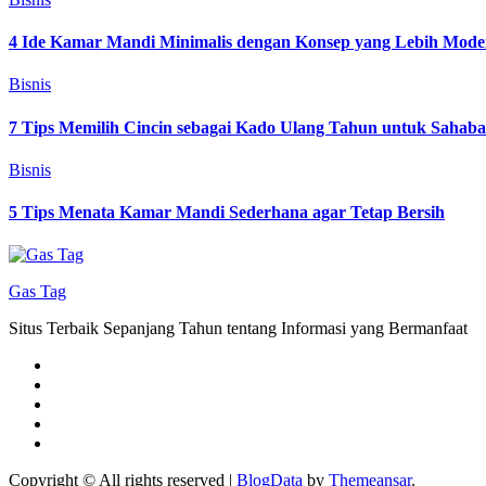
4 Ide Kamar Mandi Minimalis dengan Konsep yang Lebih Mode
Bisnis
7 Tips Memilih Cincin sebagai Kado Ulang Tahun untuk Sahab
Bisnis
5 Tips Menata Kamar Mandi Sederhana agar Tetap Bersih
Gas Tag
Situs Terbaik Sepanjang Tahun tentang Informasi yang Bermanfaat
Copyright © All rights reserved
|
BlogData
by
Themeansar
.