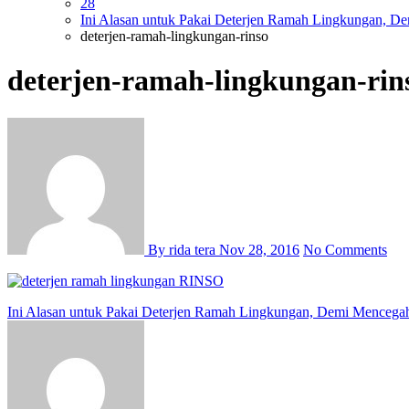
28
Ini Alasan untuk Pakai Deterjen Ramah Lingkungan, D
deterjen-ramah-lingkungan-rinso
deterjen-ramah-lingkungan-rin
By rida tera
Nov 28, 2016
No Comments
Post
Ini Alasan untuk Pakai Deterjen Ramah Lingkungan, Demi Mencegah
navigation