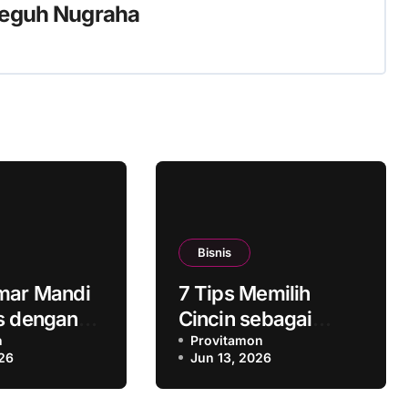
eguh Nugraha
Bisnis
mar Mandi
7 Tips Memilih
s dengan
Cincin sebagai
ang Lebih
n
Kado Ulang Tahun
Provitamon
26
Jun 13, 2026
untuk Sahabat