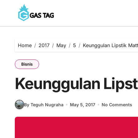
Skip
to
content
Home
2017
May
5
Keunggulan Lipstik Mat
Bisnis
Keunggulan Lipst
By Teguh Nugraha
May 5, 2017
No Comments