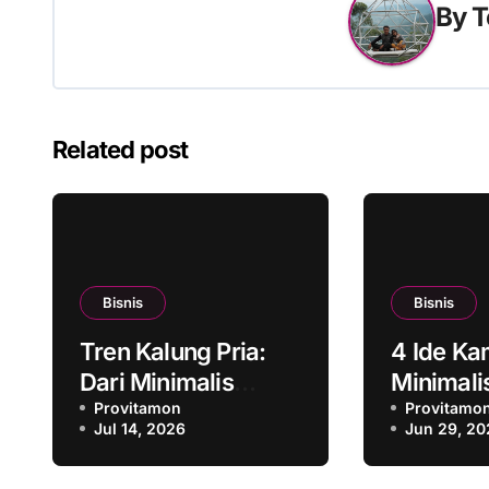
By
T
Related post
Bisnis
Bisnis
Tren Kalung Pria:
4 Ide Ka
Dari Minimalis
Minimali
hingga Luxury Look
Provitamon
Konsep y
Provitamo
Jul 14, 2026
Jun 29, 20
Modern