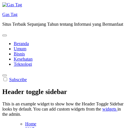
Skip
to
Gas Tag
content
Situs Terbaik Sepanjang Tahun tentang Informasi yang Bermanfaat
Beranda
Umum
Bisnis
Kesehatan
Teknologi
Subscribe
Header toggle sidebar
This is an example widget to show how the Header Toggle Sidebar
looks by default. You can add custom widgets from the
widgets
in
the admin.
Home