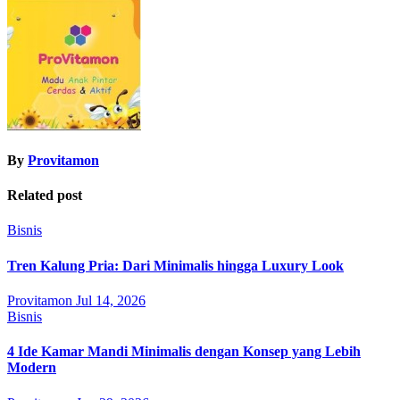
By
Provitamon
Related post
Bisnis
Tren Kalung Pria: Dari Minimalis hingga Luxury Look
Provitamon
Jul 14, 2026
Bisnis
4 Ide Kamar Mandi Minimalis dengan Konsep yang Lebih
Modern