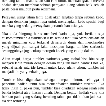
berulang tahun, maka salah satu cara untuk membahagiakan mereka
adalah dengan membuat sebuah perayaan ulang tahun baik sebuah
pesta besar maupun pesta sederhana.
Perayaan ulang tahun tentu tidak akan lengkap tanpa sebuah kado,
dengan demikian jangan lupa untuk menyiapkan kado spesial bagi
mereka yang sedang merayakan pertambahan usianya.
Jika anda bingung harus memberi kado apa, yuk berikan saja
custom tumbler ala starbucks! Kita semua tahu jika Starbucks adalah
merek minuman kopi terkenal di seluruh dunia dan merchandise
yang dijual pun sangat laku meskipun harga tumbler starbucks
sesungguhnya juga cukup merogoh kocek yang cukup dalam.
Akan tetapi, harga tumbler starbucks yang mahal bisa kita sulap
menjadi lebih murah dengan desain yang tak kalah cantik Lho! Ya,
sebagai salah satu ide kreatif untuk kado ulang tahun, tumbler ini
menjadi ide yang terbaik juga.
Tumbler bisa digunakan sebagai tempat minum, sehingga si
penerima hadiah tentu bisa memanfaatkan tumbler tersebut. Jika
tidak ingin di pakai pun, tumbler bisa dijadikan sebagai salah satu
benda koleksi atau hiasan rumah. Dengan begitu, hadiah yang kita
berikan pada yang sedang berulang tahun pu tidak akan jadi sia –
sia dan terbuang.