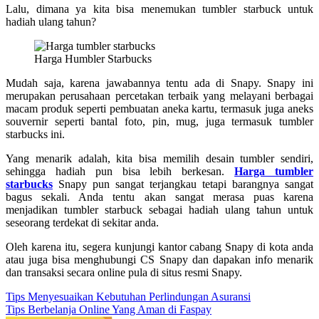
Lalu, dimana ya kita bisa menemukan tumbler starbuck untuk
hadiah ulang tahun?
Harga Humbler Starbucks
Mudah saja, karena jawabannya tentu ada di Snapy. Snapy ini
merupakan perusahaan percetakan terbaik yang melayani berbagai
macam produk seperti pembuatan aneka kartu, termasuk juga aneks
souvernir seperti bantal foto, pin, mug, juga termasuk tumbler
starbucks ini.
Yang menarik adalah, kita bisa memilih desain tumbler sendiri,
sehingga hadiah pun bisa lebih berkesan.
Harga tumbler
starbucks
Snapy pun sangat terjangkau tetapi barangnya sangat
bagus sekali. Anda tentu akan sangat merasa puas karena
menjadikan tumbler starbuck sebagai hadiah ulang tahun untuk
seseorang terdekat di sekitar anda.
Oleh karena itu, segera kunjungi kantor cabang Snapy di kota anda
atau juga bisa menghubungi CS Snapy dan dapakan info menarik
dan transaksi secara online pula di situs resmi Snapy.
Post
Tips Menyesuaikan Kebutuhan Perlindungan Asuransi
Tips Berbelanja Online Yang Aman di Faspay
navigation