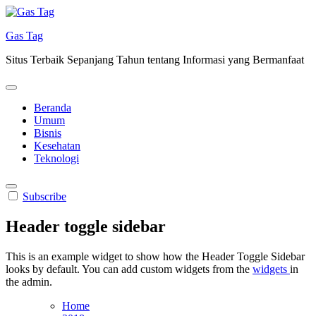
Skip
to
Gas Tag
content
Situs Terbaik Sepanjang Tahun tentang Informasi yang Bermanfaat
Beranda
Umum
Bisnis
Kesehatan
Teknologi
Subscribe
Header toggle sidebar
This is an example widget to show how the Header Toggle Sidebar
looks by default. You can add custom widgets from the
widgets
in
the admin.
Home