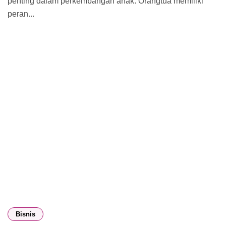
penting dalam perkembangan anak. Orangtua memiliki
peran...
Bisnis