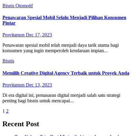
Bisnis
Otomotif
Penawaran Spesial Mobil Selalu Menjadi Pilihan Konsumen
Pintar
Provitamon
Dec 17, 2023
Penawaran spesial mobil telah menjadi daya tarik utama bagi
konsumen yang ingin memperoleh kendaraan impian...
Bisnis
Memilih Creative Digital Agency Terbaik untuk Proyek Anda
Provitamon
Dec 13, 2023
Di era digital ini, pemasaran digital menjadi salah satu strategi
penting bagi bisnis untuk mencapai...
Posts
1
2
pagination
Recent Post