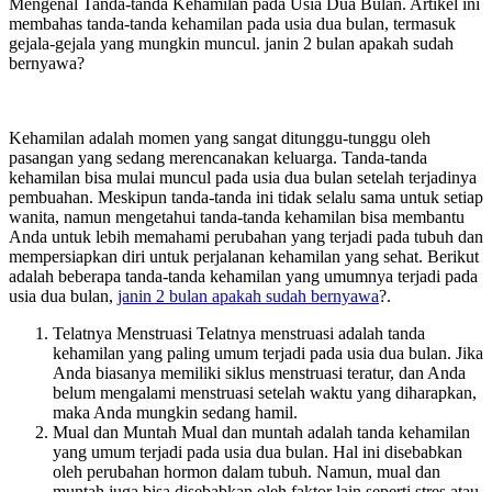
Mengenal Tanda-tanda Kehamilan pada Usia Dua Bulan. Artikel ini
membahas tanda-tanda kehamilan pada usia dua bulan, termasuk
gejala-gejala yang mungkin muncul. janin 2 bulan apakah sudah
bernyawa?
Kehamilan adalah momen yang sangat ditunggu-tunggu oleh
pasangan yang sedang merencanakan keluarga. Tanda-tanda
kehamilan bisa mulai muncul pada usia dua bulan setelah terjadinya
pembuahan. Meskipun tanda-tanda ini tidak selalu sama untuk setiap
wanita, namun mengetahui tanda-tanda kehamilan bisa membantu
Anda untuk lebih memahami perubahan yang terjadi pada tubuh dan
mempersiapkan diri untuk perjalanan kehamilan yang sehat. Berikut
adalah beberapa tanda-tanda kehamilan yang umumnya terjadi pada
usia dua bulan,
janin 2 bulan apakah sudah bernyawa
?.
Telatnya Menstruasi Telatnya menstruasi adalah tanda
kehamilan yang paling umum terjadi pada usia dua bulan. Jika
Anda biasanya memiliki siklus menstruasi teratur, dan Anda
belum mengalami menstruasi setelah waktu yang diharapkan,
maka Anda mungkin sedang hamil.
Mual dan Muntah Mual dan muntah adalah tanda kehamilan
yang umum terjadi pada usia dua bulan. Hal ini disebabkan
oleh perubahan hormon dalam tubuh. Namun, mual dan
muntah juga bisa disebabkan oleh faktor lain seperti stres atau