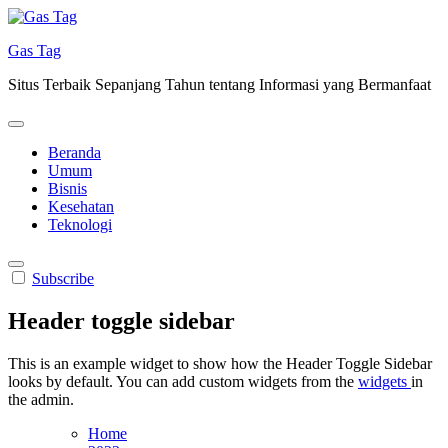
Skip
to
Gas Tag
content
Situs Terbaik Sepanjang Tahun tentang Informasi yang Bermanfaat
Beranda
Umum
Bisnis
Kesehatan
Teknologi
Subscribe
Header toggle sidebar
This is an example widget to show how the Header Toggle Sidebar
looks by default. You can add custom widgets from the
widgets
in
the admin.
Home