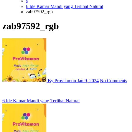
9
6 Ide Kamar Mandi yang Terlihat Natural
zab97592_rgb
zab97592_rgb
By Provitamon
Jan 9, 2024
No Comments
Post
6 Ide Kamar Mandi yang Terlihat Natural
navigation