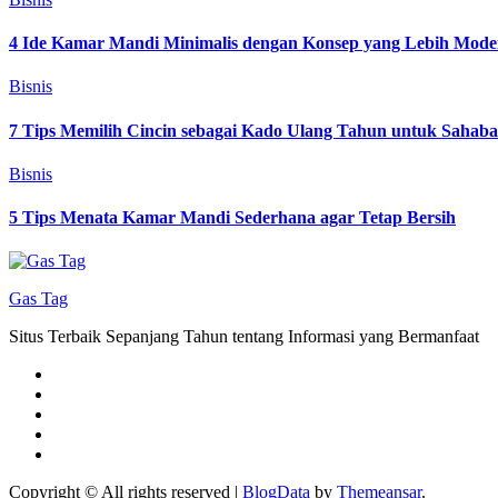
4 Ide Kamar Mandi Minimalis dengan Konsep yang Lebih Mode
Bisnis
7 Tips Memilih Cincin sebagai Kado Ulang Tahun untuk Sahab
Bisnis
5 Tips Menata Kamar Mandi Sederhana agar Tetap Bersih
Gas Tag
Situs Terbaik Sepanjang Tahun tentang Informasi yang Bermanfaat
Copyright © All rights reserved
|
BlogData
by
Themeansar
.