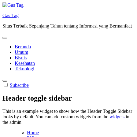
Skip
to
Gas Tag
content
Situs Terbaik Sepanjang Tahun tentang Informasi yang Bermanfaat
Beranda
Umum
Bisnis
Kesehatan
Teknologi
Subscribe
Header toggle sidebar
This is an example widget to show how the Header Toggle Sidebar
looks by default. You can add custom widgets from the
widgets
in
the admin.
Home