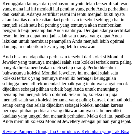
Keunggulan lainnya dari perhiasan ini yaitu telah bersertifikat resmi
yang mana hal ini menjadi hal penting yang perlu Anda perhatikan
dan ketahui. Adanya sertifikat resmi ini tentu menjadi bukti nyata
akan kualitas dan keaslian dari perhiasan tersebut sehingga hal ini
menjadi salah satu hal penting yang tentunya akan memberikan
pengaruh bagi penampilan Anda nantinya. Dengan adanya sertifikat
resmi ini tentu dapat menjadi salah satu upaya yang dapat Anda
lakukan untuk membuat penampilan Anda menjadi lebih optimal
dan juga memberikan kesan yang lebih menawan.
Anda bisa mendapatkan perhiasan tersebut dari koleksi Mondial
Jeweler yang tentunya menjadi salah satu koleksi terbaik serta paling
banyak direkomendasikan oleh setiap orang. Perlu diketahui
bahwasanya koleksi Mondial Jewellery ini menjadi salah satu
koleksi terbaik yang tentunya memiliki berbagai keunggulan
sehingga menjadi rekomendasi terbaik yang tentunya sangat cocok
dijadikan sebagai pilihan terbaik bagi Anda untuk menunjang
penampilan menjadi lebih optimal. Selain itu, koleksi ini juga
menjadi salah satu koleksi ternama yang paling banyak diminati oleh
setiap orang dan selalu dijadikan sebagai koleksi andalan karena
berbagai pilihan perhiasan yang ditawarkannya selalu memiliki
kualitas yang unggul dan menarik perhatian. Maka dari itu, pastikan
Anda memilih koleksi Mondial Jewellery sebagai pilihan yang tepat.
Post
Review Pampers Orang Tua Confidence: Kelebihan yang Tak Bisa