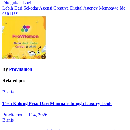
Diragukan Lagi!
navigation
Lebih Dari Sekedar Agensi,Creative Digital Agency Membawa Ide
dan Hasil
By
Provitamon
Related post
Bisnis
Tren Kalung Pria: Dari Minimalis hingga Luxury Look
Provitamon
Jul 14, 2026
Bisnis