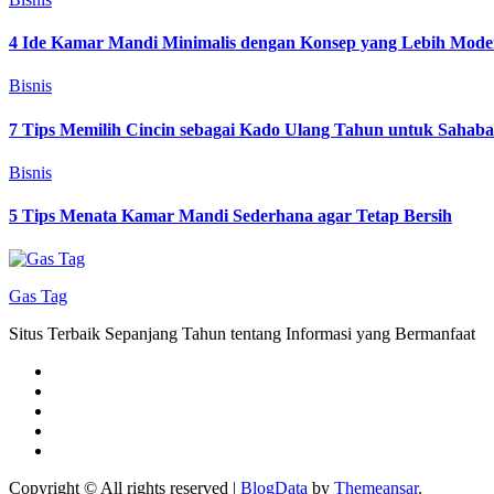
4 Ide Kamar Mandi Minimalis dengan Konsep yang Lebih Mode
Bisnis
7 Tips Memilih Cincin sebagai Kado Ulang Tahun untuk Sahab
Bisnis
5 Tips Menata Kamar Mandi Sederhana agar Tetap Bersih
Gas Tag
Situs Terbaik Sepanjang Tahun tentang Informasi yang Bermanfaat
Copyright © All rights reserved
|
BlogData
by
Themeansar
.