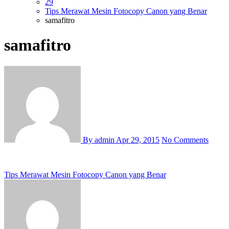
29
Tips Merawat Mesin Fotocopy Canon yang Benar
samafitro
samafitro
By admin
Apr 29, 2015
No Comments
Post
Tips Merawat Mesin Fotocopy Canon yang Benar
navigation