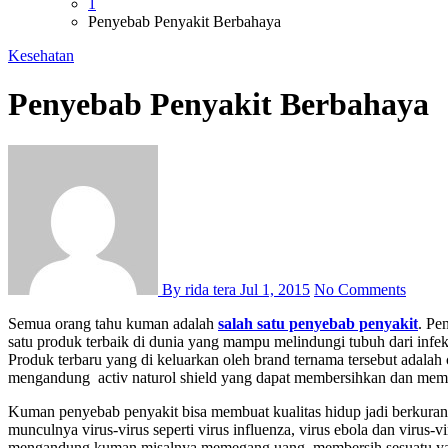
1
Penyebab Penyakit Berbahaya
Kesehatan
Penyebab Penyakit Berbahaya
By rida tera
Jul 1, 2015
No Comments
Semua orang tahu kuman adalah
salah satu penyebab penyakit
. Pe
satu produk terbaik di dunia yang mampu melindungi tubuh dari infe
Produk terbaru yang di keluarkan oleh brand ternama tersebut adala
mengandung activ naturol shield yang dapat membersihkan dan membua
Kuman penyebab penyakit bisa membuat kualitas hidup jadi berkuran
munculnya virus-virus seperti virus influenza, virus ebola dan vir
mengandung kuman misalnya memegang uang, membersih sesuatu yang