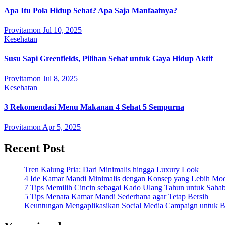
Apa Itu Pola Hidup Sehat? Apa Saja Manfaatnya?
Provitamon
Jul 10, 2025
Kesehatan
Susu Sapi Greenfields, Pilihan Sehat untuk Gaya Hidup Aktif
Provitamon
Jul 8, 2025
Kesehatan
3 Rekomendasi Menu Makanan 4 Sehat 5 Sempurna
Provitamon
Apr 5, 2025
Recent Post
Tren Kalung Pria: Dari Minimalis hingga Luxury Look
4 Ide Kamar Mandi Minimalis dengan Konsep yang Lebih Mo
7 Tips Memilih Cincin sebagai Kado Ulang Tahun untuk Saha
5 Tips Menata Kamar Mandi Sederhana agar Tetap Bersih
Keuntungan Mengaplikasikan Social Media Campaign untuk Be