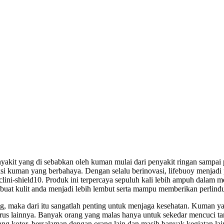
nyakit yang di sebabkan oleh kuman mulai dari penyakit ringan sampa
ksi kuman yang berbahaya. Dengan selalu berinovasi, lifebuoy menjadi
h clini-shield10. Produk ini terpercaya sepuluh kali lebih ampuh dal
t kulit anda menjadi lebih lembut serta mampu memberikan perlindung
g, maka dari itu sangatlah penting untuk menjaga kesehatan. Kuman 
us-virus lainnya. Banyak orang yang malas hanya untuk sekedar mencuc
 kotor, bersalaman dengan orang lain dan masih banyak kegiatan la