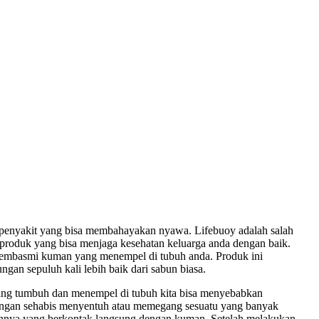
i penyakit yang bisa membahayakan nyawa. Lifebuoy adalah salah
 produk yang bisa menjaga kesehatan keluarga anda dengan baik.
am membasmi kuman yang menempel di tubuh anda. Produk ini
an sepuluh kali lebih baik dari sabun biasa.
yang tumbuh dan menempel di tubuh kita bisa menyebabkan
i tangan sehabis menyentuh atau memegang sesuatu yang banyak
innya yang berkontak langsung dengan kuman. Setelah melakukan