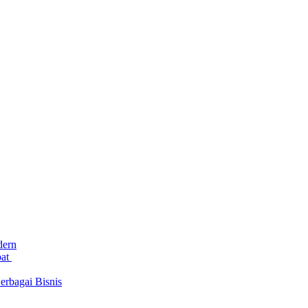
dern
bat
rbagai Bisnis