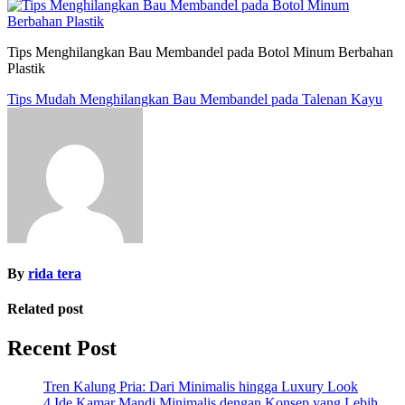
Tips Menghilangkan Bau Membandel pada Botol Minum Berbahan
Plastik
Post
Tips Mudah Menghilangkan Bau Membandel pada Talenan Kayu
navigation
By
rida tera
Related post
Recent Post
Tren Kalung Pria: Dari Minimalis hingga Luxury Look
4 Ide Kamar Mandi Minimalis dengan Konsep yang Lebih