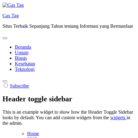
Skip
to
Gas Tag
content
Situs Terbaik Sepanjang Tahun tentang Informasi yang Bermanfaat
Beranda
Umum
Bisnis
Kesehatan
Teknologi
Subscribe
Header toggle sidebar
This is an example widget to show how the Header Toggle Sidebar
looks by default. You can add custom widgets from the
widgets
in
the admin.
Home