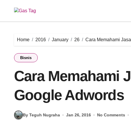
Skip
to
content
Home
2016
January
26
Cara Memahami Jasa
Bisnis
Cara Memahami 
Google Adwords
By Teguh Nugraha
Jan 26, 2016
No Comments