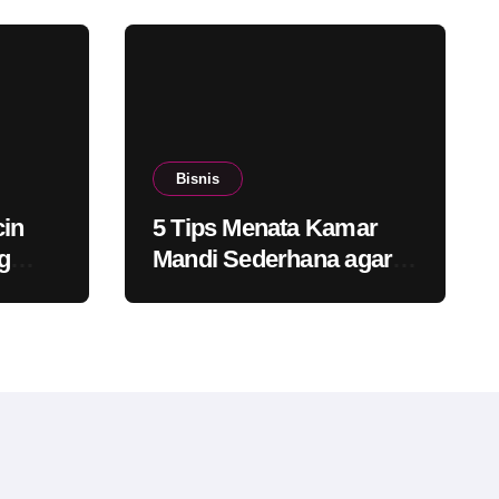
Bisnis
cin
5 Tips Menata Kamar
g
Mandi Sederhana agar
bat
Tetap Bersih