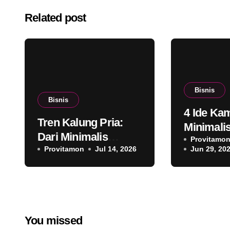
Related post
Bisnis
Bisnis
4 Ide Ka
Tren Kalung Pria:
Minimali
Dari Minimalis
Konsep y
Provitamo
hingga Luxury Look
Provitamon
Jul 14, 2026
Jun 29, 20
Modern
You missed