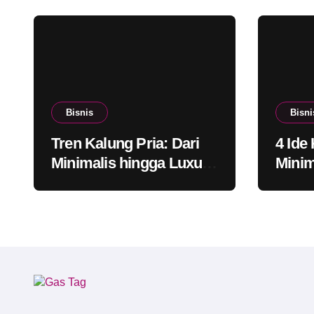
Bisnis
Bisni
Tren Kalung Pria: Dari
4 Ide
Minimalis hingga Luxury
Minim
Look
Konse
Mode