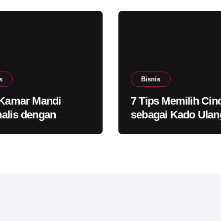
s
Bisnis
 Kamar Mandi
7 Tips Memilih Cin
alis dengan
sebagai Kado Ulan
p yang Lebih
Tahun untuk Saha
rn