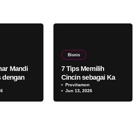
Bisnis
mar Mandi
7 Tips Memilih
s dengan
Cincin sebagai Kado
ang Lebih
n
Ulang Tahun untuk
Provitamon
26
Jun 13, 2026
Sahabat