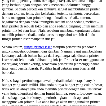
yang cukup penting untuk berbagai pekerjaan, terutama dengan hal
yang berhubungan dengan cetak mencetak dokumen hingga
gambar. Sebuah percetakan tentunya sangat membutuhkan printer
dengan ukuran, jenis, dan kehebatan tertentu sehingga percetakan
harus menggunakan printer dengan kualitas terbaik. namun,
bagaimana dengan anda? mungkin saat ini anda sedang melihat –
lihat printer di sebuah toko dan anda sedang bingung untuk memilih
printer ink jet atau laser. Nah, sebelum membuat keputusan dalam
memilih printer terbaik, anda harus mengetahui terlebih dahulu
fungsi printer laser maupaun ink jet.
Secara umum,
fungsi printer laser
maupun printer ink jet adalah
untuk mencetak dokumen dan gambar. Namun, yang membedakan
keduanya adalah bukan hanya dari segi harga saja dimana printer
laser relatif lebih mahal dibanding ink jet. Printer laser menggunakan
toner yang bersifat kering, sementara printer ink jet menggunakan
tinta yang bersifat basah. Kualitas hasil cetakan pun bisa relatif
berbeda.
Nah, sebagai pertimbangan awal, perhatikanlah berapa banyak
budget yang anda miliki. Jika anda ounya budget yang cukup besar,
tidak ada salahnya jika anda memilih printer dengan kualitas terbak
yang juga dilengkapi dengan fungsi lainnya, seperti fotocopy, scan,
dan sebagainya. berikutnya, pertimbangkan untuk apa anda
menggunakan printer. Jika anda hanya akan menggunakan printer