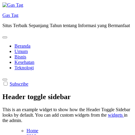
Skip
to
Gas Tag
content
Situs Terbaik Sepanjang Tahun tentang Informasi yang Bermanfaat
Beranda
Umum
Bisnis
Kesehatan
Teknologi
Subscribe
Header toggle sidebar
This is an example widget to show how the Header Toggle Sidebar
looks by default. You can add custom widgets from the
widgets
in
the admin.
Home