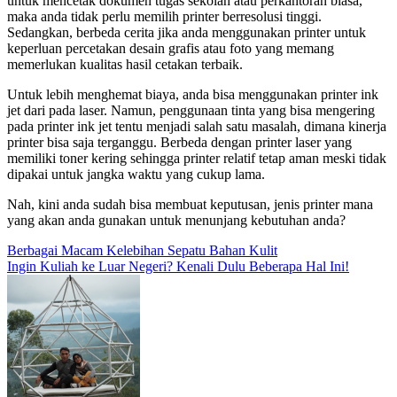
untuk mencetak dokumen tugas sekolah atau perkantoran biasa,
maka anda tidak perlu memilih printer berresolusi tinggi.
Sedangkan, berbeda cerita jika anda menggunakan printer untuk
keperluan percetakan desain grafis atau foto yang memang
memerlukan kualitas hasil cetakan terbaik.
Untuk lebih menghemat biaya, anda bisa menggunakan printer ink
jet dari pada laser. Namun, penggunaan tinta yang bisa mengering
pada printer ink jet tentu menjadi salah satu masalah, dimana kinerja
printer bisa saja terganggu. Berbeda dengan printer laser yang
memiliki toner kering sehingga printer relatif tetap aman meski tidak
dipakai untuk jangka waktu yang cukup lama.
Nah, kini anda sudah bisa membuat keputusan, jenis printer mana
yang akan anda gunakan untuk menunjang kebutuhan anda?
Post
Berbagai Macam Kelebihan Sepatu Bahan Kulit
Ingin Kuliah ke Luar Negeri? Kenali Dulu Beberapa Hal Ini!
navigation