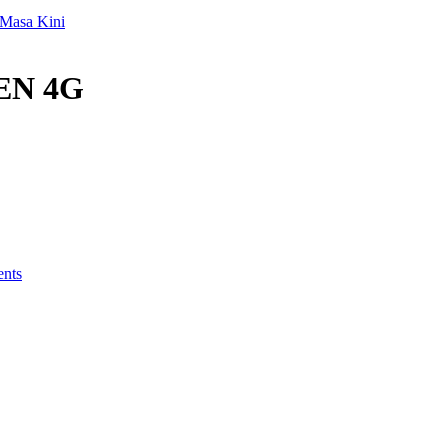
 Masa Kini
EN 4G
nts