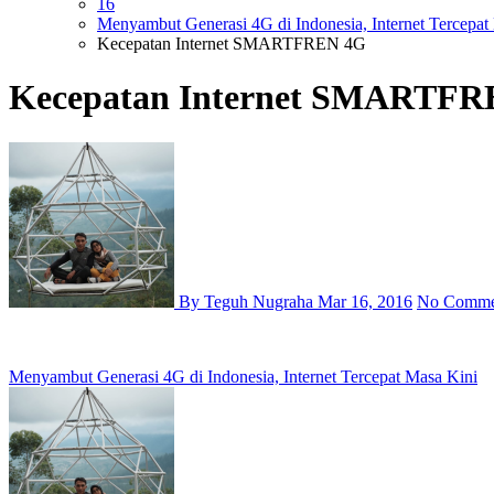
16
Menyambut Generasi 4G di Indonesia, Internet Tercepat
Kecepatan Internet SMARTFREN 4G
Kecepatan Internet SMARTFR
By Teguh Nugraha
Mar 16, 2016
No Comme
Post
Menyambut Generasi 4G di Indonesia, Internet Tercepat Masa Kini
navigation