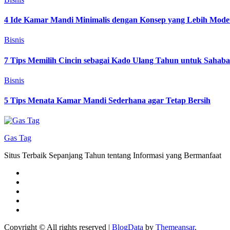
4 Ide Kamar Mandi Minimalis dengan Konsep yang Lebih Mode
Bisnis
7 Tips Memilih Cincin sebagai Kado Ulang Tahun untuk Sahab
Bisnis
5 Tips Menata Kamar Mandi Sederhana agar Tetap Bersih
Gas Tag
Situs Terbaik Sepanjang Tahun tentang Informasi yang Bermanfaat
Copyright © All rights reserved
|
BlogData
by
Themeansar
.