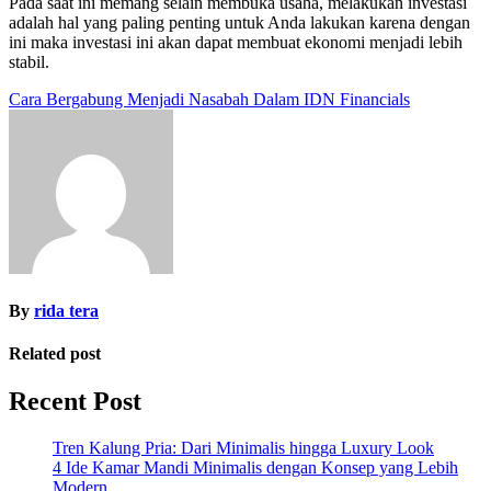
Pada saat ini memang selain membuka usaha, melakukan investasi
adalah hal yang paling penting untuk Anda lakukan karena dengan
ini maka investasi ini akan dapat membuat ekonomi menjadi lebih
stabil.
Post
Cara Bergabung Menjadi Nasabah Dalam IDN Financials
navigation
By
rida tera
Related post
Recent Post
Tren Kalung Pria: Dari Minimalis hingga Luxury Look
4 Ide Kamar Mandi Minimalis dengan Konsep yang Lebih
Modern