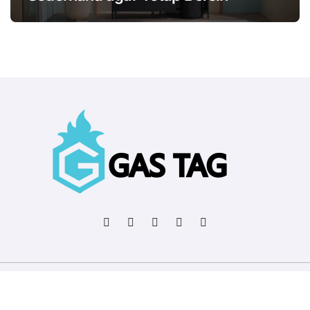
Copyright © All rights reserved
|
BlogData
by
Themeansar
.