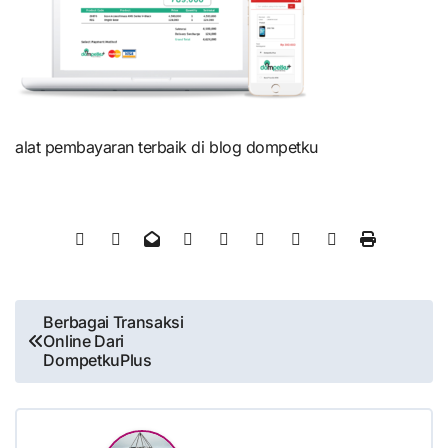
alat pembayaran terbaik di blog dompetku
Post
Berbagai Transaksi
Online Dari
navigation
DompetkuPlus