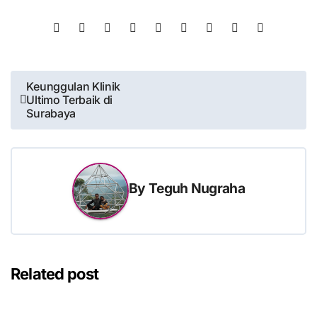
Post
Keunggulan Klinik
Ultimo Terbaik di
navigation
Surabaya
By
Teguh Nugraha
Related post