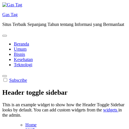
Skip
to
Gas Tag
content
Situs Terbaik Sepanjang Tahun tentang Informasi yang Bermanfaat
Beranda
Umum
Bisnis
Kesehatan
Teknologi
Subscribe
Header toggle sidebar
This is an example widget to show how the Header Toggle Sidebar
looks by default. You can add custom widgets from the
widgets
in
the admin.
Home