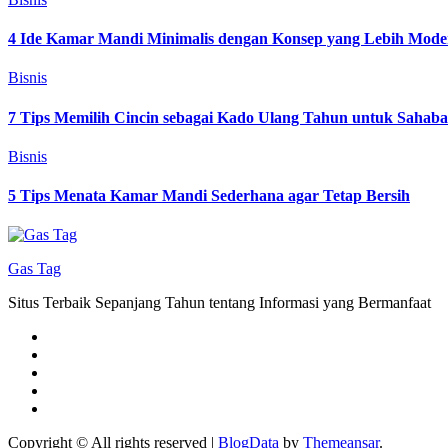
4 Ide Kamar Mandi Minimalis dengan Konsep yang Lebih Mode
Bisnis
7 Tips Memilih Cincin sebagai Kado Ulang Tahun untuk Sahab
Bisnis
5 Tips Menata Kamar Mandi Sederhana agar Tetap Bersih
Gas Tag
Situs Terbaik Sepanjang Tahun tentang Informasi yang Bermanfaat
Copyright © All rights reserved
|
BlogData
by
Themeansar
.