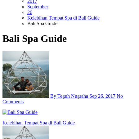
2017
September
26
Kelebihan Tempat Spa di Bali Guide
Bali Spa Guide
Bali Spa Guide
By Teguh Nugraha
Sep 26, 2017
No
Comments
Post
Kelebihan Tempat Spa di Bali Guide
navigation