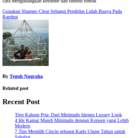
cara menghilangkan ketombe dan rambut rontok
Post
Gunakan Shampo Clear Sebagai Pembilas Lidah Buaya Pada
Rambut
navigation
By
Teguh Nugraha
Related post
Recent Post
Tren Kalung Pria: Dari Minimalis hingga Luxury Look
4 Ide Kamar Mandi Minimalis dengan Konsep yang Lebih
Modern
7 Tips Memilih Cincin sebagai Kado Ulang Tahun untuk
Sahabat