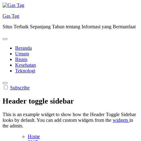
Skip
to
Gas Tag
content
Situs Terbaik Sepanjang Tahun tentang Informasi yang Bermanfaat
Beranda
Umum
Bisnis
Kesehatan
Teknologi
Subscribe
Header toggle sidebar
This is an example widget to show how the Header Toggle Sidebar
looks by default. You can add custom widgets from the
widgets
in
the admin.
Home