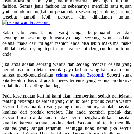
fashion-fashion baru yang hadir mewarnai persaingan di dunia
fashion. Semua jenis fashion itu sebenarnya memiliki satu tujuan
yaitu untuk meningkatkan penampilan seseorang sehhingga orang
tersebut tampil lebih percaya diri dihadapan umum.
Salah satu jenis fashion yang sangat berpengaruh terhadap
penampilan seseorang khususnya bagi seorang wanita adalah
celana, maka dari itu agar fashion anda bisa lebih maksimal maka
pilihlah celana yang tepat dan juga sesuai dengaan fostur tubuh
anda.
jika anda adalah seorang wanita dan sedang mencari celana yang
berkulitas namun tetap memiiki gaya fashion yang baik maka kami
sangat merekomendasikan
celana wanita 3second
. Seperti yang
kita ketahui 3second adalh merek ternama yang semua produknya
sudah tidak bisa diragukan lagi.
Pada kesempatan kali ini kami akan memberikan sedikit penjelasan
tentang beberapa kelebihan yang dimiliki oleh produk
celana wanita
3second
. Pertama dan yang paling utama tentunya adalah masalah
kualitas dari produk tersebut. Jika anda membeli produk dari
3second maka anda sudah tidak perlu menghawatirkan masalah
kualitas karena semua produk dari 3second ini telah memiliki
kualitas yang sangat terjamin, sehingga tidak heran jika semua
produk dari 3second bisa bertahan dalam waktu yang lebih lama.