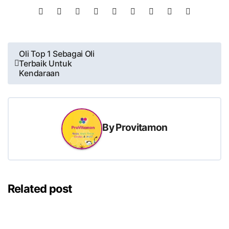
Post
Oli Top 1 Sebagai Oli
Terbaik Untuk
navigation
Kendaraan
By
Provitamon
Related post