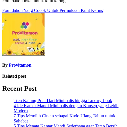
Foundation lokal untuk kulit kering
Post
Foundation Yang Cocok Untuk Permukaan Kulit Kering
navigation
By
Provitamon
Related post
Recent Post
Tren Kalung Pria: Dari Minimalis hingga Luxury Look
4 Ide Kamar Mandi Minimalis dengan Konsep yang Lebih
Modern
7 Tips Memilih Cincin sebagai Kado Ulang Tahun untuk
Sahabat
5 Tips Menata Kamar Mandi Sederhana agar Tetap Bersih