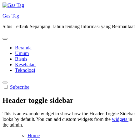
Skip
to
Gas Tag
content
Situs Terbaik Sepanjang Tahun tentang Informasi yang Bermanfaat
Beranda
Umum
Bisnis
Kesehatan
Teknologi
Subscribe
Header toggle sidebar
This is an example widget to show how the Header Toggle Sidebar
looks by default. You can add custom widgets from the
widgets
in
the admin.
Home