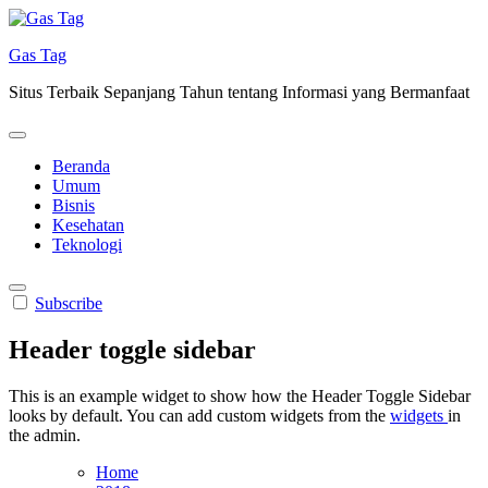
Skip
to
Gas Tag
content
Situs Terbaik Sepanjang Tahun tentang Informasi yang Bermanfaat
Beranda
Umum
Bisnis
Kesehatan
Teknologi
Subscribe
Header toggle sidebar
This is an example widget to show how the Header Toggle Sidebar
looks by default. You can add custom widgets from the
widgets
in
the admin.
Home