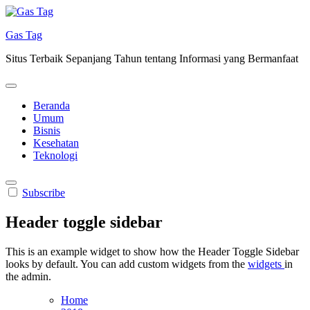
Skip
to
Gas Tag
content
Situs Terbaik Sepanjang Tahun tentang Informasi yang Bermanfaat
Beranda
Umum
Bisnis
Kesehatan
Teknologi
Subscribe
Header toggle sidebar
This is an example widget to show how the Header Toggle Sidebar
looks by default. You can add custom widgets from the
widgets
in
the admin.
Home