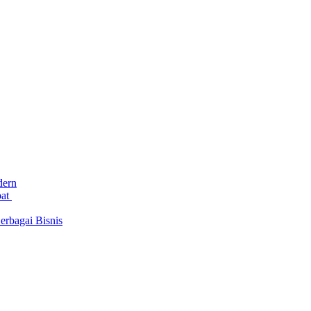
dern
bat
rbagai Bisnis