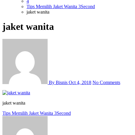
4
Tips Memilih Jaket Wanita 3Second
jaket wanita
jaket wanita
By Bisnis
Oct 4, 2018
No Comments
jaket wanita
Post
Tips Memilih Jaket Wanita 3Second
navigation