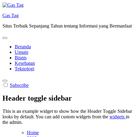
Skip
to
Gas Tag
content
Situs Terbaik Sepanjang Tahun tentang Informasi yang Bermanfaat
Beranda
Umum
Bisnis
Kesehatan
Teknologi
Subscribe
Header toggle sidebar
This is an example widget to show how the Header Toggle Sidebar
looks by default. You can add custom widgets from the
widgets
in
the admin.
Home