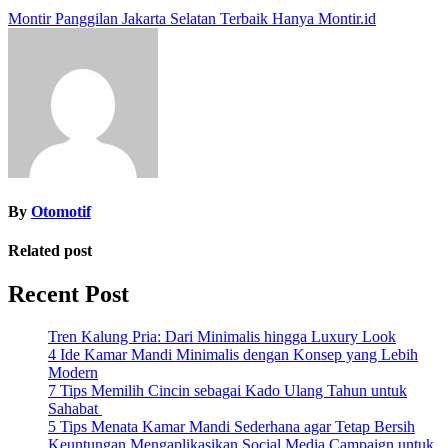
Post
Montir Panggilan Jakarta Selatan Terbaik Hanya Montir.id
navigation
By
Otomotif
Related post
Recent Post
Tren Kalung Pria: Dari Minimalis hingga Luxury Look
4 Ide Kamar Mandi Minimalis dengan Konsep yang Lebih
Modern
7 Tips Memilih Cincin sebagai Kado Ulang Tahun untuk
Sahabat
5 Tips Menata Kamar Mandi Sederhana agar Tetap Bersih
Keuntungan Mengaplikasikan Social Media Campaign untuk