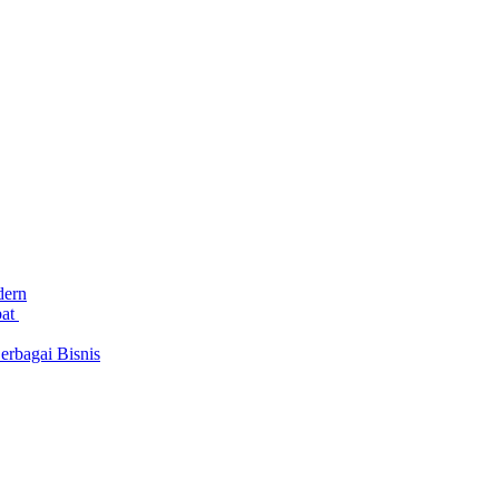
dern
bat
rbagai Bisnis