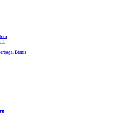
dern
bat
rbagai Bisnis
rn