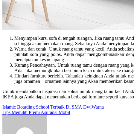
Menyimpan kursi sofa di tengah ruangan. Jika ruang tamu An
sehingga akan memakan ruang. Sebaiknya Anda menyimpan kurs
Warna dan corak. Untuk ruang tamu yang kecil, Anda sebaikny
pilihlah sofa yang polos. Anda dapat mengkombinasikan denga
menciptakan kesan lapang.
Kurang Pencahayaan. Untuk ruang tamu dengan ruang yang kec
Ada. Jika memungkinkan beri pintu kaca untuk akses ke ruang
Hindari furniture berlebih. Tahanlah keinginan Anda untuk m
juga ornamen – ornamen lainnya yang Akan memberikan kesan
Untuk mendapatkan inspirasi dan solusi untuk ruang tamu kecil An
IKEA juga Anda dapat menemukan berbagai furniture seperti
kursi so
Post
Islamic Boarding School Terbaik Di SMA DwiWarna
Tips Memilih Premi Asuransi Mobil
navigation