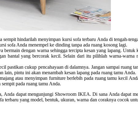
da sempit hindarilah menyimpan
kursi sofa terbaru
Anda di tengah-tenga
i sofa Anda menempel ke dinding tanpa ada ruang kosong lagi.
a bermain dengan warna sehingga tercipta kesan yang lapang. Untuk k
n bantal yang bercorak kecil. Selain dari itu pilihlah warna-warna 
il pastikan cukup pencahayaan di dalamnya. Jangan sampai ruang ta
an lain, pintu ini akan menambah kesan lapang pada ruang tamu Anda.
emajang atau menyimpan furniture berlebih pada ruang tamu kecil An
 sempit pada ruang tamu Anda.
da, Anda dapat mengunjungi Showroom IKEA. Di sana Anda dapat meliha
fa terbaru
yang model, bentuk, ukuran, warna dan coraknya cocok untu