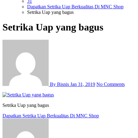
31
Dapatkan Setrika Uap Berkualitas Di MNC Shop
Setrika Uap yang bagus
Setrika Uap yang bagus
By Bisnis
Jan 31, 2019
No Comments
Setrika Uap yang bagus
Post
Dapatkan Setrika Uap Berkualitas Di MNC Shop
navigation