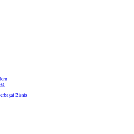
dern
bat
rbagai Bisnis