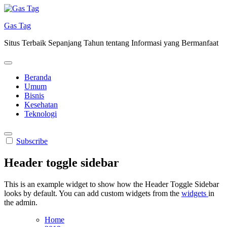
Skip
to
Gas Tag
content
Situs Terbaik Sepanjang Tahun tentang Informasi yang Bermanfaat
Beranda
Umum
Bisnis
Kesehatan
Teknologi
Subscribe
Header toggle sidebar
This is an example widget to show how the Header Toggle Sidebar
looks by default. You can add custom widgets from the
widgets
in
the admin.
Home