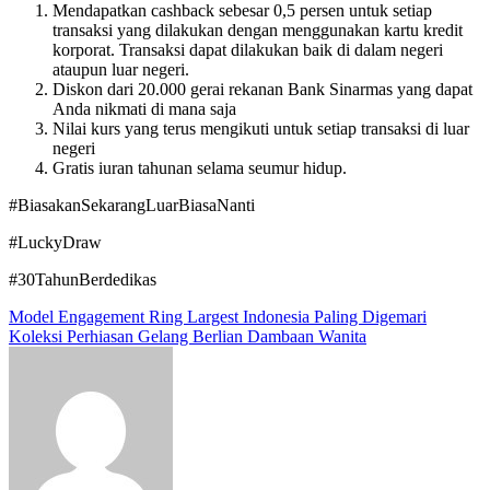
Mendapatkan cashback sebesar 0,5 persen untuk setiap
transaksi yang dilakukan dengan menggunakan kartu kredit
korporat. Transaksi dapat dilakukan baik di dalam negeri
ataupun luar negeri.
Diskon dari 20.000 gerai rekanan Bank Sinarmas yang dapat
Anda nikmati di mana saja
Nilai kurs yang terus mengikuti untuk setiap transaksi di luar
negeri
Gratis iuran tahunan selama seumur hidup.
#BiasakanSekarangLuarBiasaNanti
#LuckyDraw
#30TahunBerdedikas
Post
Model Engagement Ring Largest Indonesia Paling Digemari
Koleksi Perhiasan Gelang Berlian Dambaan Wanita
navigation