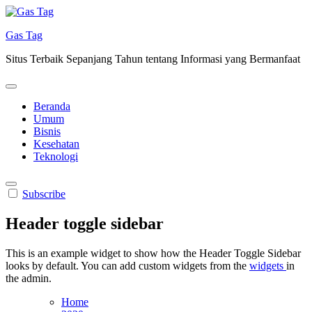
Skip
to
Gas Tag
content
Situs Terbaik Sepanjang Tahun tentang Informasi yang Bermanfaat
Beranda
Umum
Bisnis
Kesehatan
Teknologi
Subscribe
Header toggle sidebar
This is an example widget to show how the Header Toggle Sidebar
looks by default. You can add custom widgets from the
widgets
in
the admin.
Home