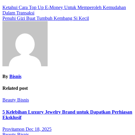
Post
Ketahui Cara Top Up E-Money Untuk Memperoleh Kemudahan
Dalam Transaksi
navigation
Penuhi Gizi Buat Tumbuh Kembang Si Kecil
By
Bisnis
Related post
Beauty
Bisnis
5 Kelebihan Luxury Jewelry Brand untuk Dapatkan Perhiasan
Eksklusif
Provitamon
Dec 18, 2025
Beauty
Bisnis