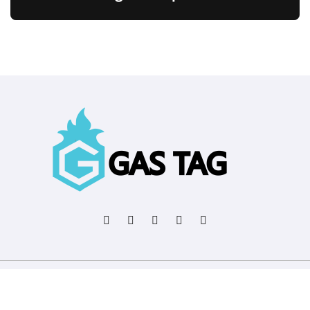
Copyright © All rights reserved
|
BlogData
by
Themeansar
.