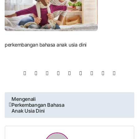
perkembangan bahasa anak usia dini
Post
Mengenali
Perkembangan Bahasa
navigation
Anak Usia Dini