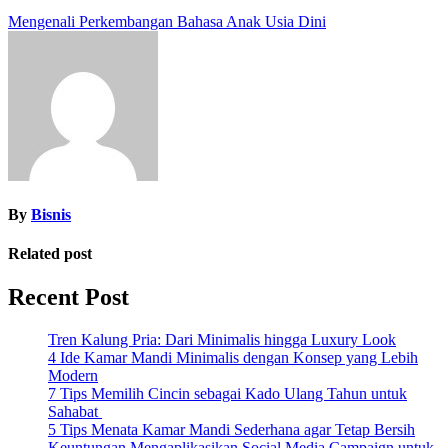
Post
Mengenali Perkembangan Bahasa Anak Usia Dini
navigation
By
Bisnis
Related post
Recent Post
Tren Kalung Pria: Dari Minimalis hingga Luxury Look
4 Ide Kamar Mandi Minimalis dengan Konsep yang Lebih
Modern
7 Tips Memilih Cincin sebagai Kado Ulang Tahun untuk
Sahabat
5 Tips Menata Kamar Mandi Sederhana agar Tetap Bersih
Keuntungan Mengaplikasikan Social Media Campaign untuk