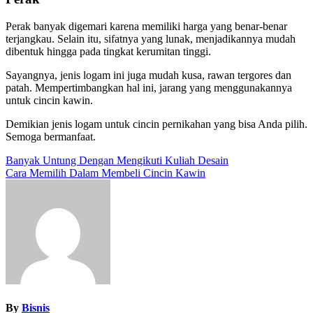
Perak banyak digemari karena memiliki harga yang benar-benar
terjangkau. Selain itu, sifatnya yang lunak, menjadikannya mudah
dibentuk hingga pada tingkat kerumitan tinggi.
Sayangnya, jenis logam ini juga mudah kusa, rawan tergores dan
patah. Mempertimbangkan hal ini, jarang yang menggunakannya
untuk cincin kawin.
Demikian jenis logam untuk cincin pernikahan yang bisa Anda pilih.
Semoga bermanfaat.
Post
Banyak Untung Dengan Mengikuti Kuliah Desain
Cara Memilih Dalam Membeli Cincin Kawin
navigation
By
Bisnis