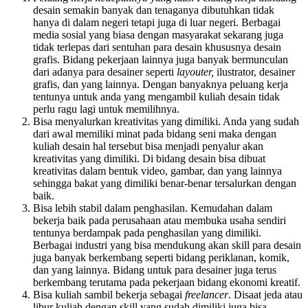
desain semakin banyak dan tenaganya dibutuhkan tidak
hanya di dalam negeri tetapi juga di luar negeri. Berbagai
media sosial yang biasa dengan masyarakat sekarang juga
tidak terlepas dari sentuhan para desain khususnya desain
grafis. Bidang pekerjaan lainnya juga banyak bermunculan
dari adanya para desainer seperti
layouter,
ilustrator, desainer
grafis, dan yang lainnya. Dengan banyaknya peluang kerja
tentunya untuk anda yang mengambil kuliah desain tidak
perlu ragu lagi untuk memilihnya.
Bisa menyalurkan kreativitas yang dimiliki. Anda yang sudah
dari awal memiliki minat pada bidang seni maka dengan
kuliah desain hal tersebut bisa menjadi penyalur akan
kreativitas yang dimiliki. Di bidang desain bisa dibuat
kreativitas dalam bentuk video, gambar, dan yang lainnya
sehingga bakat yang dimiliki benar-benar tersalurkan dengan
baik.
Bisa lebih stabil dalam penghasilan. Kemudahan dalam
bekerja baik pada perusahaan atau membuka usaha sendiri
tentunya berdampak pada penghasilan yang dimiliki.
Berbagai industri yang bisa mendukung akan skill para desain
juga banyak berkembang seperti bidang periklanan, komik,
dan yang lainnya. Bidang untuk para desainer juga terus
berkembang terutama pada pekerjaan bidang ekonomi kreatif.
Bisa kuliah sambil bekerja sebagai
freelancer
. Disaat jeda atau
libur kuliah dengan skill yang sudah dimiliki juga bisa