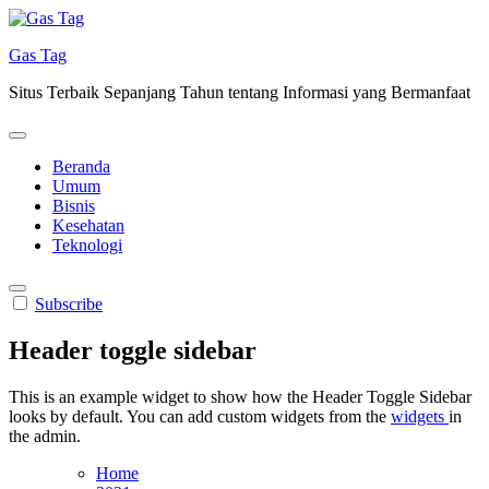
Skip
to
Gas Tag
content
Situs Terbaik Sepanjang Tahun tentang Informasi yang Bermanfaat
Beranda
Umum
Bisnis
Kesehatan
Teknologi
Subscribe
Header toggle sidebar
This is an example widget to show how the Header Toggle Sidebar
looks by default. You can add custom widgets from the
widgets
in
the admin.
Home