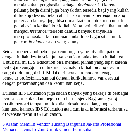
mendapatkan penghasilan sebagai
freelancer.
Ini karena
peluang kerja disini juga banyak dan tersedia bagi yang kuliah
di bidang desain. Selain ahli IT atau penulis berbagai bidang
pekerjaan lainnya juga bisa dimanfaatkan untuk menambah
penghasilan ketika libur kuliah. Yang perlu diperhatikan untuk
menjadi
freelancer
terlebih dahulu banyak-banyaklah
mempromosikan kemampuan anda di berbagai situs untuk
pencari
freelancer
atau yang lainnya.
Setelah mengetahui beberapa keuntungan yang bisa didapatkan
dengan kuliah desain selanjutnya tentukan pula dimana kuliahnya.
Untuk hal ini IDS Education bisa menjadi pilihan yang tepat karena
berbagai keunggulan untuk melaksanakan kuliah bidang desain
sangat didukung disini. Mulai dari peralatan modern, tenaga
pengajar profesional, sampai dengan kurikulumnya yang sesuai
dengan perkembangan dan kebutuhan kerja.
Lulusan IDS Education juga sudah banyak yang bekerja di berbagai
perusahaan baik dalam negeri dan luar negeri. Bagi anda yang
masih mencari tempat untuk kuliah desain maka langsung saja
kunjungi kampus IDS Education atau cari juga informasi terbarunya
di website resmi IDS Education.
Post
5 Alasan Memilih Vendor Tukang Bangunan Jakarta Profesional
Mengenal Jenis Logam Untuk Cincin Pernikahan