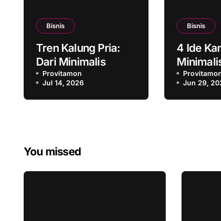
Bisnis
Bisnis
Tren Kalung Pria:
4 Ide Ka
Dari Minimalis
Minimali
hingga Luxury Look
Provitamon
Konsep y
Provitamo
Jul 14, 2026
Jun 29, 20
Modern
You missed