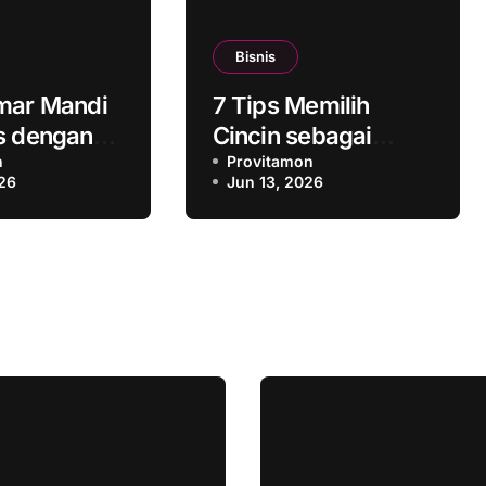
Bisnis
mar Mandi
7 Tips Memilih
s dengan
Cincin sebagai
ang Lebih
n
Kado Ulang Tahun
Provitamon
26
Jun 13, 2026
untuk Sahabat